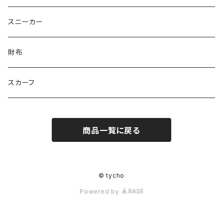
きらきらパール
サムス
crane love
ぱんだ
タイビーくん
チュキチュキラブリーちゃん
そらた
社会福祉法人 南高愛隣会
スニーカー
にじのゆにこーん
IORI
カートゥンキャット
にゃん丸
猫カフェ
サンタのバニラマン
個人／無所属
財布
Griyuny
YUZUYUZU
みずたま
NIKU DANGO
猫マル
るる
化け猫
ティコオリジナルブランド
スカーフ
ハルー
ももりん
花火
STICK
抹茶Rate.
アラン
ダイア
二サゴ
cosumosu
商品一覧に戻る
ファントムシーフ
よっしー
つくねこ
ポテチさん
gyoza
© tycho
河川敷
チーズラーメン
Powered by
みかん
ゴジラ８９