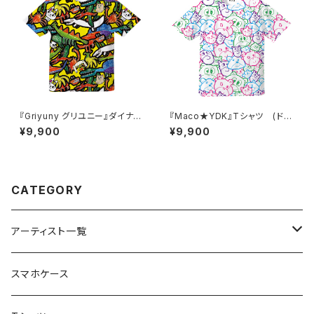
『Griyuny グリユニー』ダイナソ
『Maco★YDK』Tシャツ (ドラ
ーTシャツ (ドライメッシュ)
イメッシュ)
¥9,900
¥9,900
CATEGORY
アーティスト一覧
重症児デイサービスfuwaRi
スマホケース
虹色キャンディ