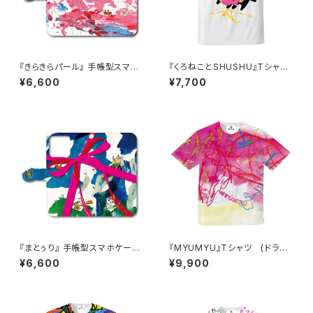
『きらきらパール』 手帳型スマホ
『くろねことSHUSHU』Tシャツ
ケース iPhone対応
B (ドライメッシュ)
¥6,600
¥7,700
『まとぅり』 手帳型スマホケース
『MYUMYU』Tシャツ (ドライ
iPhone対応
メッシュ)
¥6,600
¥9,900