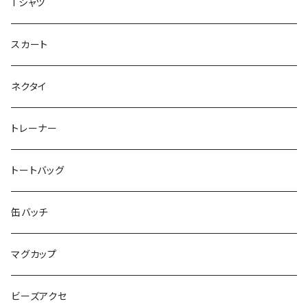
重症児デイサービス『ラナキッズ』
Tシャツ
peaceful angel
まとぅり
放課後等デイサービス 『ポラリス』
スカート
SEIMA
くろねことSHUSHU
Diamond
NPO法人みんなのさぽーたー 『わっとな』
ネクタイ
だい福
MYUMYU
Angry-uju
KOH
木更津市立太田中学校 特別支援学級
トレーナー
MIKUUUUU♡
イエローグリーン
KAPPA
たるは
木更津市立木更津第二中学校 特別支援学級
トートバッグ
KICCYAN
いろいろ
Yaa
あきる
バナナ太郎
木更津市立畑沢中学校 特別支援学級
缶バッチ
Maco ★YDK
シリウス
毛量おばけ
サッカーボール
ニャンサー
RAINBOW STAR
木更津市立金田中学校 特別支援学級
マグカップ
ピンクマカロン
ちょったん
ひりう
さかな
とおらぁ
Brick
木更津市立八幡台小学校 特別支援学級
ビーズアクセ