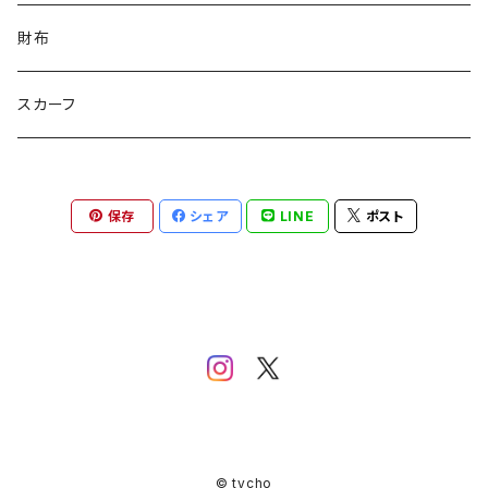
にじのゆにこーん
IORI
カートゥンキャット
にゃん丸
猫カフェ
サンタのバニラマン
個人／無所属
財布
Griyuny
YUZUYUZU
みずたま
NIKU DANGO
猫マル
るる
化け猫
ティコオリジナルブランド
スカーフ
ハルー
ももりん
花火
STICK
抹茶Rate.
アラン
ダイア
二サゴ
cosumosu
ファントムシーフ
保存
シェア
LINE
ポスト
よっしー
つくねこ
ポテチさん
gyoza
河川敷
チーズラーメン
みかん
ゴジラ８９
kouyu1104
うさまる
© tycho