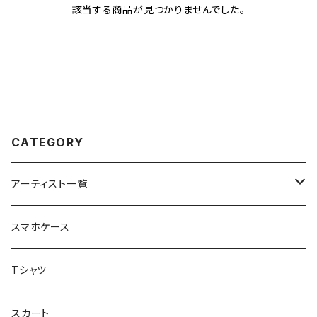
該当する商品が見つかりませんでした。
CATEGORY
アーティスト一覧
重症児デイサービスfuwaRi
スマホケース
虹色キャンディ
重症児デイサービス『ラナキッズ』
Tシャツ
peaceful angel
まとぅり
放課後等デイサービス 『ポラリス』
スカート