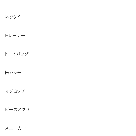
SEIMA
くろねことSHUSHU
Diamond
NPO法人みんなのさぽーたー 『わっとな』
ネクタイ
だい福
MYUMYU
Angry-uju
KOH
木更津市立太田中学校 特別支援学級
トレーナー
MIKUUUUU♡
イエローグリーン
KAPPA
たるは
木更津市立木更津第二中学校 特別支援学級
トートバッグ
KICCYAN
いろいろ
Yaa
あきる
バナナ太郎
木更津市立畑沢中学校 特別支援学級
缶バッチ
Maco ★YDK
シリウス
毛量おばけ
サッカーボール
ニャンサー
RAINBOW STAR
木更津市立金田中学校 特別支援学級
マグカップ
ピンクマカロン
ちょったん
ひりう
さかな
とおらぁ
Brick
木更津市立八幡台小学校 特別支援学級
ビーズアクセ
きらきらパール
サムス
crane love
ぱんだ
タイビーくん
チュキチュキラブリーちゃん
そらた
社会福祉法人 南高愛隣会
スニーカー