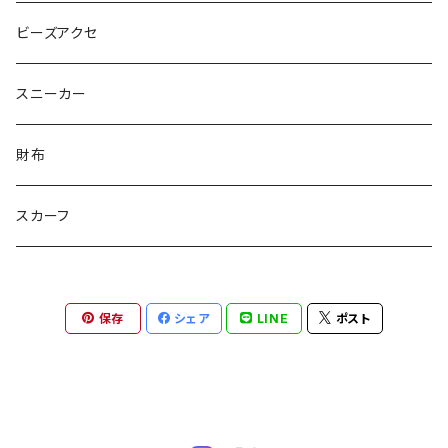
ピンクマカロン
ちょったん
ひりう
さかな
とおらぁ
Brick
木更津市立八幡台小学校 特別支援学級
ビーズアクセ
きらきらパール
サムス
crane love
ぱんだ
タイビーくん
チュキチュキラブリーちゃん
そらた
社会福祉法人 南高愛隣会
スニーカー
にじのゆにこーん
IORI
カートゥンキャット
にゃん丸
猫カフェ
サンタのバニラマン
個人／無所属
財布
Griyuny
YUZUYUZU
みずたま
NIKU DANGO
猫マル
るる
化け猫
ティコオリジナルブランド
スカーフ
ハルー
ももりん
花火
STICK
抹茶Rate.
アラン
ダイア
二サゴ
cosumosu
ファントムシーフ
保存
シェア
LINE
ポスト
よっしー
つくねこ
ポテチさん
gyoza
河川敷
チーズラーメン