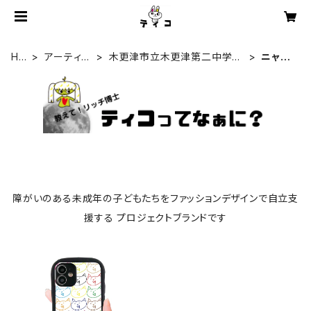
HO
アーティス
木更津市立木更津第二中学
ニャン
ME
ト一覧
校 特別支援学級
サー
障がいのある未成年の子どもたちをファッションデザインで自立支
援する プロジェクトブランドです