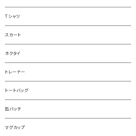
虹色キャンディ
重症児デイサービス『ラナキッズ』
Tシャツ
peaceful angel
まとぅり
放課後等デイサービス 『ポラリス』
スカート
SEIMA
くろねことSHUSHU
Diamond
NPO法人みんなのさぽーたー 『わっとな』
ネクタイ
だい福
MYUMYU
Angry-uju
KOH
木更津市立太田中学校 特別支援学級
トレーナー
MIKUUUUU♡
イエローグリーン
KAPPA
たるは
木更津市立木更津第二中学校 特別支援学級
トートバッグ
KICCYAN
いろいろ
Yaa
あきる
バナナ太郎
木更津市立畑沢中学校 特別支援学級
缶バッチ
Maco ★YDK
シリウス
毛量おばけ
サッカーボール
ニャンサー
RAINBOW STAR
木更津市立金田中学校 特別支援学級
マグカップ