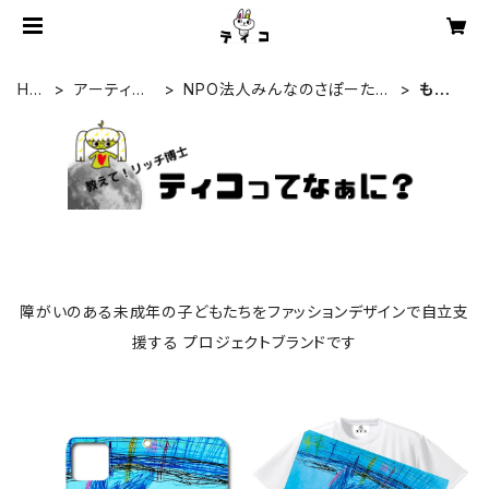
HO
アーティス
NPO法人みんなのさぽーたー
ももり
ME
ト一覧
『わっとな』
ん
障がいのある未成年の子どもたちをファッションデザインで自立支
援する プロジェクトブランドです