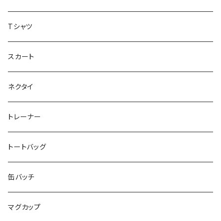
虹色キャンディ
重症児デイサービス『ラナキッズ』
Tシャツ
peaceful angel
まとぅり
放課後等デイサービス 『ポラリス』
スカート
SEIMA
くろねことSHUSHU
Diamond
NPO法人みんなのさぽーたー 『わっとな』
ネクタイ
だい福
MYUMYU
Angry-uju
KOH
木更津市立太田中学校 特別支援学級
トレーナー
MIKUUUUU♡
イエローグリーン
KAPPA
たるは
木更津市立木更津第二中学校 特別支援学級
トートバッグ
KICCYAN
いろいろ
Yaa
あきる
バナナ太郎
木更津市立畑沢中学校 特別支援学級
缶バッチ
Maco ★YDK
シリウス
毛量おばけ
サッカーボール
ニャンサー
RAINBOW STAR
木更津市立金田中学校 特別支援学級
マグカップ