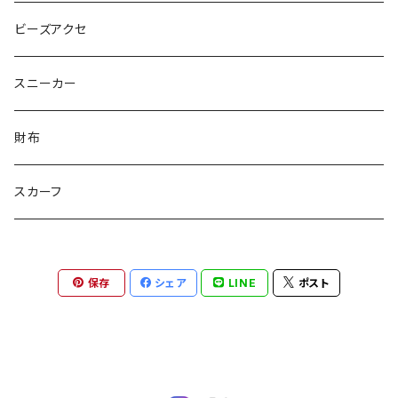
ピンクマカロン
ちょったん
ひりう
さかな
とおらぁ
Brick
木更津市立八幡台小学校 特別支援学級
ビーズアクセ
きらきらパール
サムス
crane love
ぱんだ
タイビーくん
チュキチュキラブリーちゃん
そらた
社会福祉法人 南高愛隣会
スニーカー
にじのゆにこーん
IORI
カートゥンキャット
にゃん丸
猫カフェ
サンタのバニラマン
個人／無所属
財布
Griyuny
YUZUYUZU
みずたま
NIKU DANGO
猫マル
るる
化け猫
ティコオリジナルブランド
スカーフ
ハルー
ももりん
花火
STICK
抹茶Rate.
アラン
ダイア
二サゴ
cosumosu
ファントムシーフ
保存
シェア
LINE
ポスト
よっしー
つくねこ
ポテチさん
gyoza
河川敷
チーズラーメン