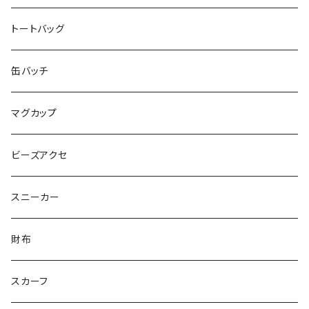
MIKUUUUU♡
イエローグリーン
KAPPA
たるは
木更津市立木更津第二中学校 特別支援学級
トートバッグ
KICCYAN
いろいろ
Yaa
あきる
バナナ太郎
木更津市立畑沢中学校 特別支援学級
缶バッチ
Maco ★YDK
シリウス
毛量おばけ
サッカーボール
ニャンサー
RAINBOW STAR
木更津市立金田中学校 特別支援学級
マグカップ
ピンクマカロン
ちょったん
ひりう
さかな
とおらぁ
Brick
木更津市立八幡台小学校 特別支援学級
ビーズアクセ
きらきらパール
サムス
crane love
ぱんだ
タイビーくん
チュキチュキラブリーちゃん
そらた
社会福祉法人 南高愛隣会
スニーカー
にじのゆにこーん
IORI
カートゥンキャット
にゃん丸
猫カフェ
サンタのバニラマン
個人／無所属
財布
Griyuny
YUZUYUZU
みずたま
NIKU DANGO
猫マル
るる
化け猫
ティコオリジナルブランド
スカーフ
ハルー
ももりん
花火
STICK