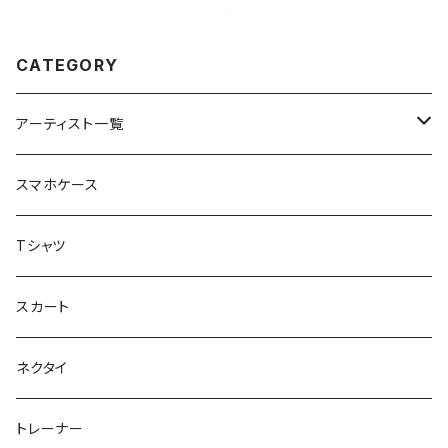
CATEGORY
アーティスト一覧
重症児デイサービスfuwaRi
スマホケース
虹色キャンディ
重症児デイサービス『ラナキッズ』
Tシャツ
peaceful angel
まとぅり
放課後等デイサービス 『ポラリス』
スカート
SEIMA
くろねことSHUSHU
Diamond
NPO法人みんなのさぽーたー 『わっとな』
ネクタイ
だい福
MYUMYU
Angry-uju
KOH
木更津市立太田中学校 特別支援学級
トレーナー