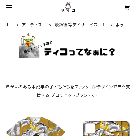
HO
アーティスト
放課後等デイサービス 『ポ
よっし
ME
一覧
ラリス』
ー
障がいのある未成年の子どもたちをファッションデザインで自立支
援する プロジェクトブランドです