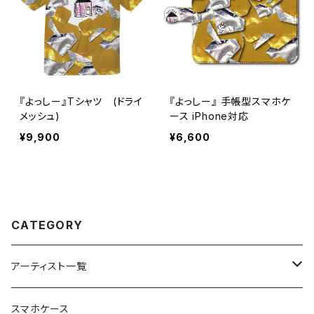
『よっしー』Tシャツ (ドライ
『よっしー』 手帳型スマホケ
メッシュ)
ース iPhone対応
¥9,900
¥6,600
CATEGORY
アーティスト一覧
重症児デイサービスfuwaRi
スマホケース