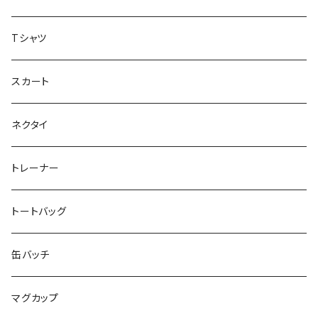
虹色キャンディ
重症児デイサービス『ラナキッズ』
Tシャツ
peaceful angel
まとぅり
放課後等デイサービス 『ポラリス』
スカート
SEIMA
くろねことSHUSHU
Diamond
NPO法人みんなのさぽーたー 『わっとな』
ネクタイ
だい福
MYUMYU
Angry-uju
KOH
木更津市立太田中学校 特別支援学級
トレーナー
MIKUUUUU♡
イエローグリーン
KAPPA
たるは
木更津市立木更津第二中学校 特別支援学級
トートバッグ
KICCYAN
いろいろ
Yaa
あきる
バナナ太郎
木更津市立畑沢中学校 特別支援学級
缶バッチ
Maco ★YDK
シリウス
毛量おばけ
サッカーボール
ニャンサー
RAINBOW STAR
木更津市立金田中学校 特別支援学級
マグカップ