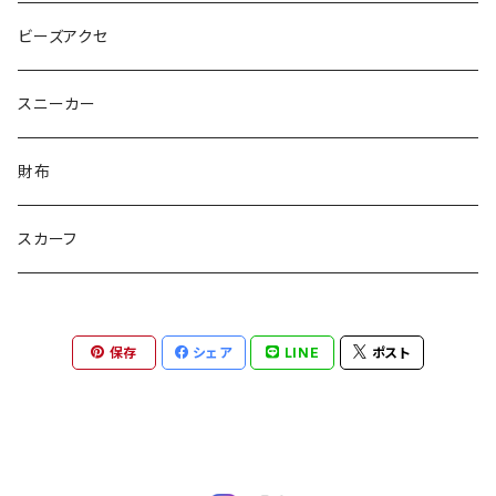
ピンクマカロン
ちょったん
ひりう
さかな
とおらぁ
Brick
木更津市立八幡台小学校 特別支援学級
ビーズアクセ
きらきらパール
サムス
crane love
ぱんだ
タイビーくん
チュキチュキラブリーちゃん
そらた
社会福祉法人 南高愛隣会
スニーカー
にじのゆにこーん
IORI
カートゥンキャット
にゃん丸
猫カフェ
サンタのバニラマン
個人／無所属
財布
Griyuny
YUZUYUZU
みずたま
NIKU DANGO
猫マル
るる
化け猫
ティコオリジナルブランド
スカーフ
ハルー
ももりん
花火
STICK
抹茶Rate.
アラン
ダイア
二サゴ
cosumosu
ファントムシーフ
保存
シェア
LINE
ポスト
よっしー
つくねこ
ポテチさん
gyoza
河川敷
チーズラーメン