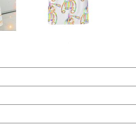
Ri
キッズ』
ポラリス』