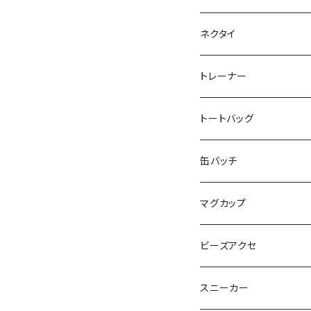
SEIMA
くろねことSHUSHU
Diamond
NPO法人みんなのさぽー
ネクタイ
だい福
MYUMYU
Angry-uju
KOH
木更津市立太田中学校
トレーナー
MIKUUUUU♡
イエローグリーン
KAPPA
たるは
木更津市立木更津第二
トートバッグ
KICCYAN
いろいろ
Yaa
あきる
バナナ太郎
木更津市立畑沢中学校
缶バッチ
Maco ★YDK
シリウス
毛量おばけ
サッカーボール
ニャンサー
RAINBOW STAR
木更津市立金田中学校 
マグカップ
ピンクマカロン
ちょったん
ひりう
さかな
とおらぁ
Brick
木更津市立八幡台小学
ビーズアクセ
きらきらパール
サムス
crane love
ぱんだ
タイビーくん
チュキチュキラブリーちゃん
そらた
社会福祉法人 南高愛隣
スニーカー
にじのゆにこーん
IORI