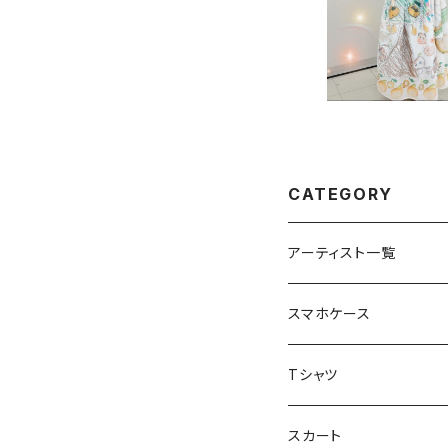
CATEGORY
アーティスト一覧
重症児デイサービスfuwa
スマホケース
虹色キャンディ
重症児デイサービス『ラナ
Tシャツ
peaceful angel
まとぅり
放課後等デイサービス 『
スカート