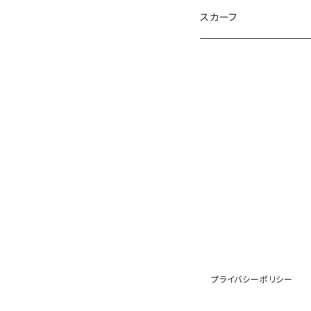
NIKU DANGO
猫マル
るる
化け猫
ティコオリジナルブランド
スカーフ
ハルー
ももりん
花火
STICK
抹茶Rate.
アラン
ダイア
二サゴ
cosumosu
ファントムシーフ
よっしー
つくねこ
ポテチさん
gyoza
河川敷
チーズラーメン
みかん
ゴジラ８９
kouyu1104
うさまる
プライバシーポリシー
パンタ