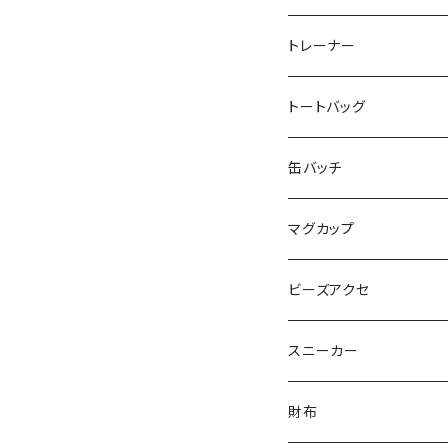
だい福
MYUMYU
Angry-uju
KOH
木更津市立太田中学校
トレーナー
MIKUUUUU♡
イエローグリーン
KAPPA
たるは
木更津市立木更津第二
トートバッグ
KICCYAN
いろいろ
Yaa
あきる
バナナ太郎
木更津市立畑沢中学校
缶バッチ
Maco ★YDK
シリウス
毛量おばけ
サッカーボール
ニャンサー
RAINBOW STAR
木更津市立金田中学校 
マグカップ
ピンクマカロン
ちょったん
ひりう
さかな
とおらぁ
Brick
木更津市立八幡台小学
ビーズアクセ
きらきらパール
サムス
crane love
ぱんだ
タイビーくん
チュキチュキラブリーちゃん
そらた
社会福祉法人 南高愛隣
スニーカー
にじのゆにこーん
IORI
カートゥンキャット
にゃん丸
猫カフェ
サンタのバニラマン
個人／無所属
財布
Griyuny
YUZUYUZU
みずたま