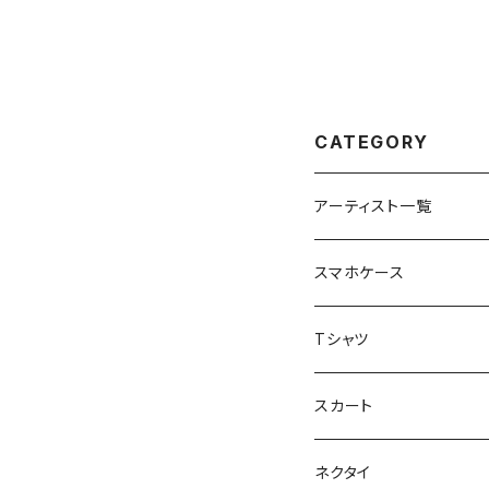
CATEGORY
アーティスト一覧
重症児デイサービスfuwa
スマホケース
虹色キャンディ
重症児デイサービス『ラナ
Tシャツ
peaceful angel
まとぅり
放課後等デイサービス 『
スカート
SEIMA
くろねことSHUSHU
Diamond
NPO法人みんなのさぽー
ネクタイ