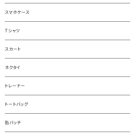
重症児デイサービスfuwaRi
スマホケース
虹色キャンディ
重症児デイサービス『ラナキッズ』
Tシャツ
peaceful angel
まとぅり
放課後等デイサービス 『ポラリス』
スカート
SEIMA
くろねことSHUSHU
Diamond
NPO法人みんなのさぽーたー 『わっとな』
ネクタイ
だい福
MYUMYU
Angry-uju
KOH
木更津市立太田中学校 特別支援学級
トレーナー
MIKUUUUU♡
イエローグリーン
KAPPA
たるは
木更津市立木更津第二中学校 特別支援学級
トートバッグ
KICCYAN
いろいろ
Yaa
あきる
バナナ太郎
木更津市立畑沢中学校 特別支援学級
缶バッチ
Maco ★YDK
シリウス