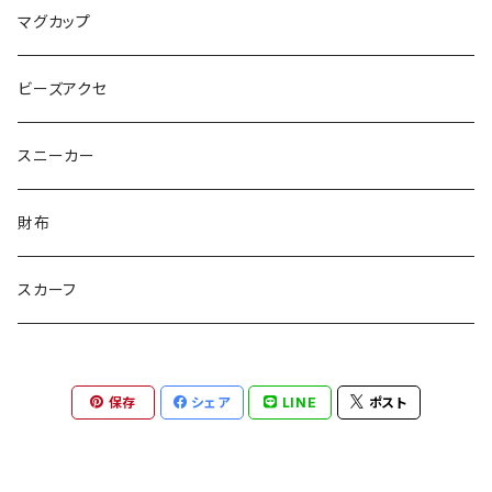
毛量おばけ
サッカーボール
ニャンサー
RAINBOW STAR
木更津市立金田中学校 特別支援学級
マグカップ
ピンクマカロン
ちょったん
ひりう
さかな
とおらぁ
Brick
木更津市立八幡台小学校 特別支援学級
ビーズアクセ
きらきらパール
サムス
crane love
ぱんだ
タイビーくん
チュキチュキラブリーちゃん
そらた
社会福祉法人 南高愛隣会
スニーカー
にじのゆにこーん
IORI
カートゥンキャット
にゃん丸
猫カフェ
サンタのバニラマン
個人／無所属
財布
Griyuny
YUZUYUZU
みずたま
NIKU DANGO
猫マル
るる
化け猫
ティコオリジナルブランド
スカーフ
ハルー
ももりん
花火
STICK
抹茶Rate.
アラン
ダイア
二サゴ
cosumosu
ファントムシーフ
保存
シェア
LINE
ポスト
よっしー
つくねこ
ポテチさん
gyoza