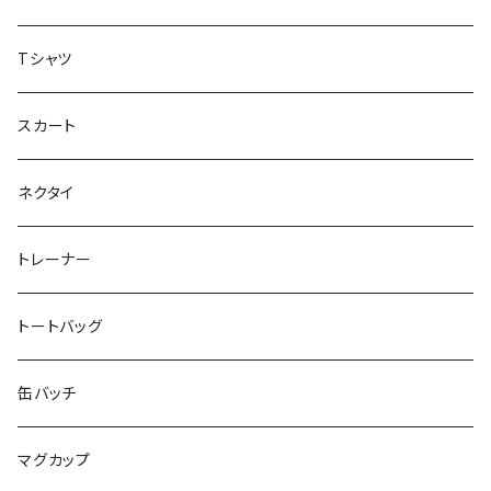
虹色キャンディ
重症児デイサービス『ラナキッズ』
Tシャツ
peaceful angel
まとぅり
放課後等デイサービス 『ポラリス』
スカート
SEIMA
くろねことSHUSHU
Diamond
NPO法人みんなのさぽーたー 『わっとな』
ネクタイ
だい福
MYUMYU
Angry-uju
KOH
木更津市立太田中学校 特別支援学級
トレーナー
MIKUUUUU♡
イエローグリーン
KAPPA
たるは
木更津市立木更津第二中学校 特別支援学級
トートバッグ
KICCYAN
いろいろ
Yaa
あきる
バナナ太郎
木更津市立畑沢中学校 特別支援学級
缶バッチ
Maco ★YDK
シリウス
毛量おばけ
サッカーボール
ニャンサー
RAINBOW STAR
木更津市立金田中学校 特別支援学級
マグカップ