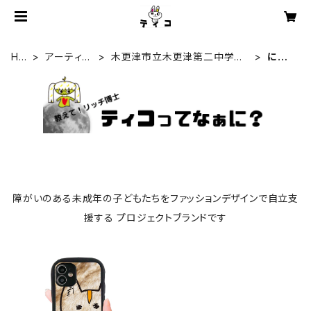
HO
アーティス
木更津市立木更津第二中学
にゃ
ME
ト一覧
校 特別支援学級
ん丸
障がいのある未成年の子どもたちをファッションデザインで自立支
援する プロジェクトブランドです