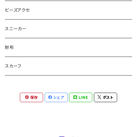
ピンクマカロン
ちょったん
ひりう
さかな
とおらぁ
Brick
木更津市立八幡台小学校 特別支援学級
ビーズアクセ
きらきらパール
サムス
crane love
ぱんだ
タイビーくん
チュキチュキラブリーちゃん
そらた
社会福祉法人 南高愛隣会
スニーカー
にじのゆにこーん
IORI
カートゥンキャット
にゃん丸
猫カフェ
サンタのバニラマン
個人／無所属
財布
Griyuny
YUZUYUZU
みずたま
NIKU DANGO
猫マル
るる
化け猫
ティコオリジナルブランド
スカーフ
ハルー
ももりん
花火
STICK
抹茶Rate.
アラン
ダイア
二サゴ
cosumosu
ファントムシーフ
保存
シェア
LINE
ポスト
よっしー
つくねこ
ポテチさん
gyoza
河川敷
チーズラーメン