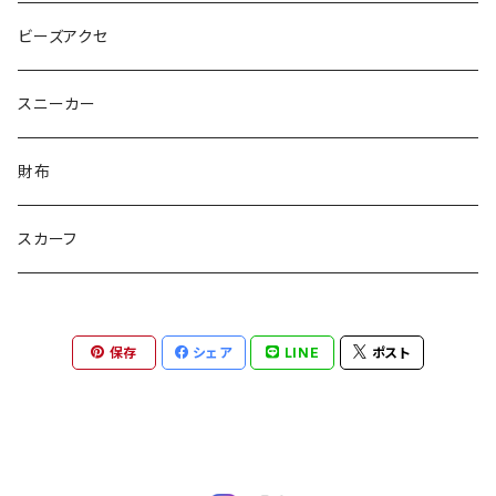
ピンクマカロン
ちょったん
ひりう
さかな
とおらぁ
Brick
木更津市立八幡台小学校 特別支援学級
ビーズアクセ
きらきらパール
サムス
crane love
ぱんだ
タイビーくん
チュキチュキラブリーちゃん
そらた
社会福祉法人 南高愛隣会
スニーカー
にじのゆにこーん
IORI
カートゥンキャット
にゃん丸
猫カフェ
サンタのバニラマン
個人／無所属
財布
Griyuny
YUZUYUZU
みずたま
NIKU DANGO
猫マル
るる
化け猫
ティコオリジナルブランド
スカーフ
ハルー
ももりん
花火
STICK
抹茶Rate.
アラン
ダイア
二サゴ
cosumosu
ファントムシーフ
保存
シェア
LINE
ポスト
よっしー
つくねこ
ポテチさん
gyoza
河川敷
チーズラーメン