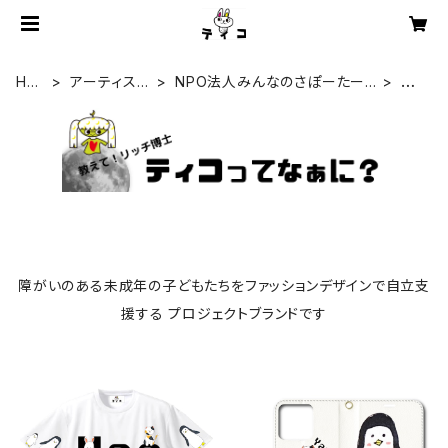
HO
アーティスト
NPO法人みんなのさぽーたー
Ya
ME
一覧
『わっとな』
a
障がいのある未成年の子どもたちをファッションデザインで自立支
援する プロジェクトブランドです