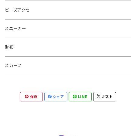
ピンクマカロン
ちょったん
ひりう
さかな
とおらぁ
Brick
木更津市立八幡台小学校 特別支援学級
ビーズアクセ
きらきらパール
サムス
crane love
ぱんだ
タイビーくん
チュキチュキラブリーちゃん
そらた
社会福祉法人 南高愛隣会
スニーカー
にじのゆにこーん
IORI
カートゥンキャット
にゃん丸
猫カフェ
サンタのバニラマン
個人／無所属
財布
Griyuny
YUZUYUZU
みずたま
NIKU DANGO
猫マル
るる
化け猫
ティコオリジナルブランド
スカーフ
ハルー
ももりん
花火
STICK
抹茶Rate.
アラン
ダイア
二サゴ
cosumosu
ファントムシーフ
保存
シェア
LINE
ポスト
よっしー
つくねこ
ポテチさん
gyoza
河川敷
チーズラーメン