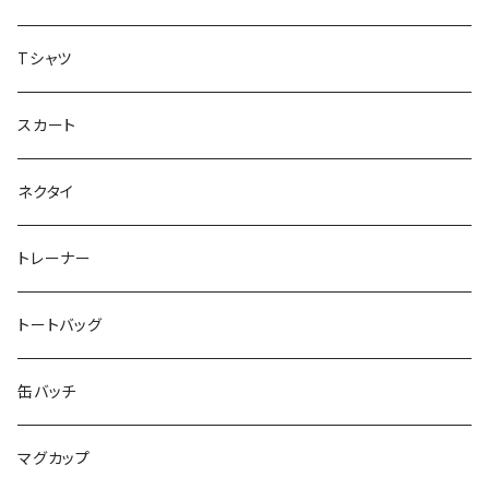
虹色キャンディ
重症児デイサービス『ラナキッズ』
Tシャツ
peaceful angel
まとぅり
放課後等デイサービス 『ポラリス』
スカート
SEIMA
くろねことSHUSHU
Diamond
NPO法人みんなのさぽーたー 『わっとな』
ネクタイ
だい福
MYUMYU
Angry-uju
KOH
木更津市立太田中学校 特別支援学級
トレーナー
MIKUUUUU♡
イエローグリーン
KAPPA
たるは
木更津市立木更津第二中学校 特別支援学級
トートバッグ
KICCYAN
いろいろ
Yaa
あきる
バナナ太郎
木更津市立畑沢中学校 特別支援学級
缶バッチ
Maco ★YDK
シリウス
毛量おばけ
サッカーボール
ニャンサー
RAINBOW STAR
木更津市立金田中学校 特別支援学級
マグカップ