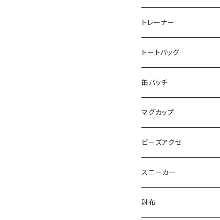
だい福
MYUMYU
Angry-uju
KOH
木更津市立太田中学校
トレーナー
MIKUUUUU♡
イエローグリーン
KAPPA
たるは
木更津市立木更津第二
トートバッグ
KICCYAN
いろいろ
Yaa
あきる
バナナ太郎
木更津市立畑沢中学校
缶バッチ
Maco ★YDK
シリウス
毛量おばけ
サッカーボール
ニャンサー
RAINBOW STAR
木更津市立金田中学校 
マグカップ
ピンクマカロン
ちょったん
ひりう
さかな
とおらぁ
Brick
木更津市立八幡台小学
ビーズアクセ
きらきらパール
サムス
crane love
ぱんだ
タイビーくん
チュキチュキラブリーちゃん
そらた
社会福祉法人 南高愛隣
スニーカー
にじのゆにこーん
IORI
カートゥンキャット
にゃん丸
猫カフェ
サンタのバニラマン
個人／無所属
財布
Griyuny
YUZUYUZU
みずたま