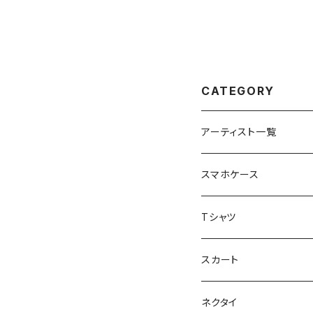
CATEGORY
アーティスト一覧
重症児デイサービスfuwa
スマホケース
虹色キャンディ
重症児デイサービス『ラナ
Tシャツ
peaceful angel
まとぅり
放課後等デイサービス 『
スカート
SEIMA
くろねことSHUSHU
Diamond
NPO法人みんなのさぽー
ネクタイ