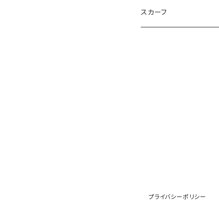
NIKU DANGO
猫マル
るる
化け猫
ティコオリジナルブランド
スカーフ
ハルー
ももりん
花火
STICK
抹茶Rate.
アラン
ダイア
二サゴ
cosumosu
ファントムシーフ
よっしー
つくねこ
ポテチさん
gyoza
河川敷
チーズラーメン
みかん
ゴジラ８９
kouyu1104
うさまる
プライバシーポリシー
パンタ