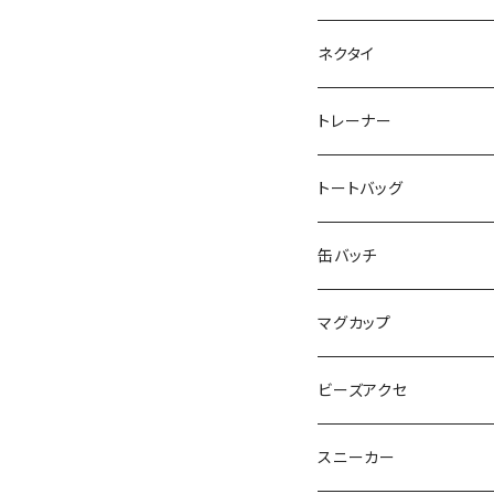
SEIMA
くろねことSHUSHU
Diamond
NPO法人みんなのさぽー
ネクタイ
だい福
MYUMYU
Angry-uju
KOH
木更津市立太田中学校
トレーナー
MIKUUUUU♡
イエローグリーン
KAPPA
たるは
木更津市立木更津第二
トートバッグ
KICCYAN
いろいろ
Yaa
あきる
バナナ太郎
木更津市立畑沢中学校
缶バッチ
Maco ★YDK
シリウス
毛量おばけ
サッカーボール
ニャンサー
RAINBOW STAR
木更津市立金田中学校 
マグカップ
ピンクマカロン
ちょったん
ひりう
さかな
とおらぁ
Brick
木更津市立八幡台小学
ビーズアクセ
きらきらパール
サムス
crane love
ぱんだ
タイビーくん
チュキチュキラブリーちゃん
そらた
社会福祉法人 南高愛隣
スニーカー
にじのゆにこーん
IORI