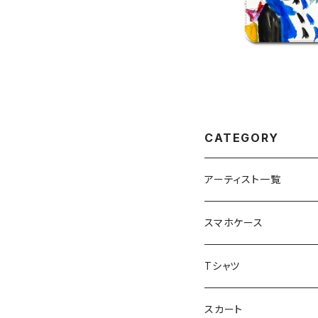
CATEGORY
アーティスト一覧
重症児デイサービスfuwa
スマホケース
虹色キャンディ
重症児デイサービス『ラナ
Tシャツ
peaceful angel
まとぅり
放課後等デイサービス 『
スカート