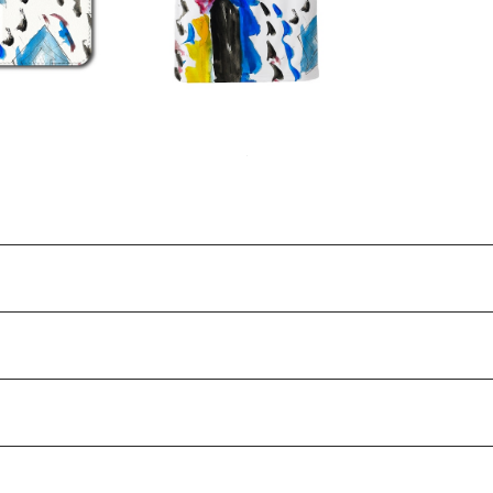
Ri
キッズ』
ポラリス』