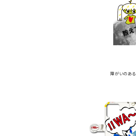
障がいのある
『そらた』 手帳型スマホケー
one対応
¥6,600