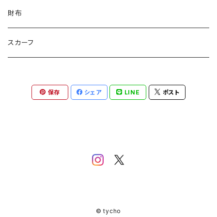
カートゥンキャット
にゃん丸
猫カフェ
サンタのバニラマン
個人／無所属
財布
Griyuny
YUZUYUZU
みずたま
NIKU DANGO
猫マル
るる
化け猫
ティコオリジナルブランド
スカーフ
ハルー
ももりん
花火
STICK
抹茶Rate.
アラン
ダイア
二サゴ
cosumosu
ファントムシーフ
保存
シェア
LINE
ポスト
よっしー
つくねこ
ポテチさん
gyoza
河川敷
チーズラーメン
みかん
ゴジラ８９
kouyu1104
うさまる
© tycho