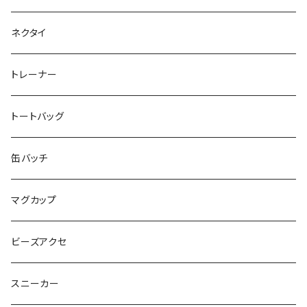
SEIMA
くろねことSHUSHU
Diamond
NPO法人みんなのさぽーたー 『わっとな』
ネクタイ
だい福
MYUMYU
Angry-uju
KOH
木更津市立太田中学校 特別支援学級
トレーナー
MIKUUUUU♡
イエローグリーン
KAPPA
たるは
木更津市立木更津第二中学校 特別支援学級
トートバッグ
KICCYAN
いろいろ
Yaa
あきる
バナナ太郎
木更津市立畑沢中学校 特別支援学級
缶バッチ
Maco ★YDK
シリウス
毛量おばけ
サッカーボール
ニャンサー
RAINBOW STAR
木更津市立金田中学校 特別支援学級
マグカップ
ピンクマカロン
ちょったん
ひりう
さかな
とおらぁ
Brick
木更津市立八幡台小学校 特別支援学級
ビーズアクセ
きらきらパール
サムス
crane love
ぱんだ
タイビーくん
チュキチュキラブリーちゃん
そらた
社会福祉法人 南高愛隣会
スニーカー
にじのゆにこーん
IORI