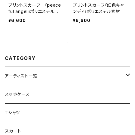
プリントスカーフ 『peace
プリントスカーフ『虹色キャ
ful angel』ポリエステル素
ンディ』ポリエステル素材
材
¥6,600
¥6,600
CATEGORY
アーティスト一覧
重症児デイサービスfuwaRi
スマホケース
虹色キャンディ
重症児デイサービス『ラナキッズ』
Tシャツ
peaceful angel
まとぅり
放課後等デイサービス 『ポラリス』
スカート