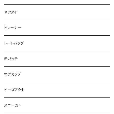
SEIMA
くろねことSHUSHU
Diamond
NPO法人みんなのさぽーたー 『わっとな』
ネクタイ
だい福
MYUMYU
Angry-uju
KOH
木更津市立太田中学校 特別支援学級
トレーナー
MIKUUUUU♡
イエローグリーン
KAPPA
たるは
木更津市立木更津第二中学校 特別支援学級
トートバッグ
KICCYAN
いろいろ
Yaa
あきる
バナナ太郎
木更津市立畑沢中学校 特別支援学級
缶バッチ
Maco ★YDK
シリウス
毛量おばけ
サッカーボール
ニャンサー
RAINBOW STAR
木更津市立金田中学校 特別支援学級
マグカップ
ピンクマカロン
ちょったん
ひりう
さかな
とおらぁ
Brick
木更津市立八幡台小学校 特別支援学級
ビーズアクセ
きらきらパール
サムス
crane love
ぱんだ
タイビーくん
チュキチュキラブリーちゃん
そらた
社会福祉法人 南高愛隣会
スニーカー
にじのゆにこーん
IORI