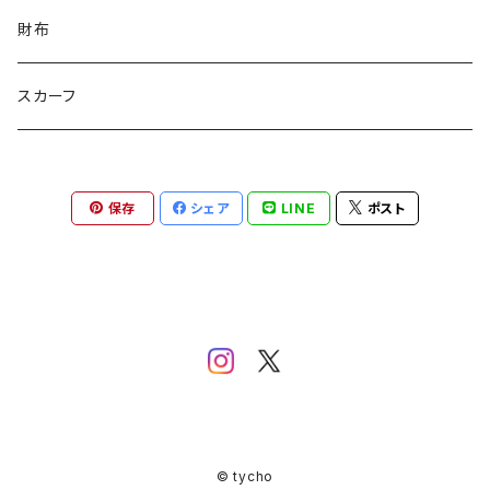
カートゥンキャット
にゃん丸
猫カフェ
サンタのバニラマン
個人／無所属
財布
Griyuny
YUZUYUZU
みずたま
NIKU DANGO
猫マル
るる
化け猫
ティコオリジナルブランド
スカーフ
ハルー
ももりん
花火
STICK
抹茶Rate.
アラン
ダイア
二サゴ
cosumosu
ファントムシーフ
保存
シェア
LINE
ポスト
よっしー
つくねこ
ポテチさん
gyoza
河川敷
チーズラーメン
みかん
ゴジラ８９
kouyu1104
うさまる
© tycho