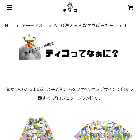
HO
アーティスト
NPO法人みんなのさぽーたー
IO
ME
一覧
『わっとな』
RI
障がいのある未成年の子どもたちをファッションデザインで自立支
援する プロジェクトブランドです