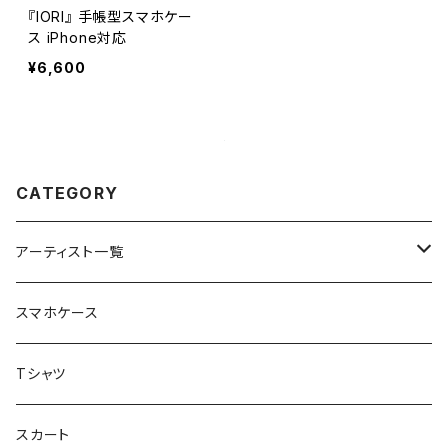
『IORI』 手帳型スマホケー
ス iPhone対応
¥6,600
CATEGORY
アーティスト一覧
重症児デイサービスfuwaRi
スマホケース
虹色キャンディ
重症児デイサービス『ラナキッズ』
Tシャツ
peaceful angel
まとぅり
放課後等デイサービス 『ポラリス』
スカート