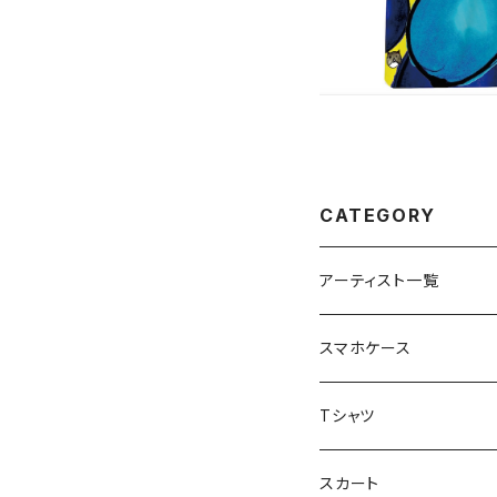
CATEGORY
アーティスト一覧
重症児デイサービスfuwa
スマホケース
虹色キャンディ
重症児デイサービス『ラナ
Tシャツ
peaceful angel
まとぅり
放課後等デイサービス 『
スカート