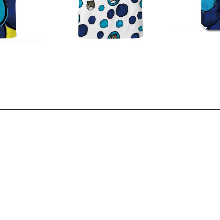
Ri
キッズ』
ポラリス』