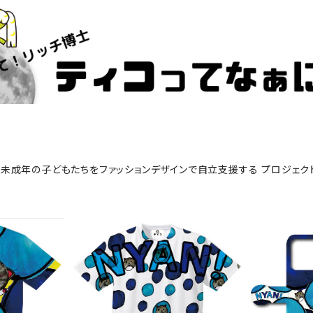
未成年の子どもたちをファッションデザインで自立支援する プロジェク
 (ドライメッ
『猫マル』Tシャツ-B (ドライメッ
『猫マル』 
シュ)
¥9,900