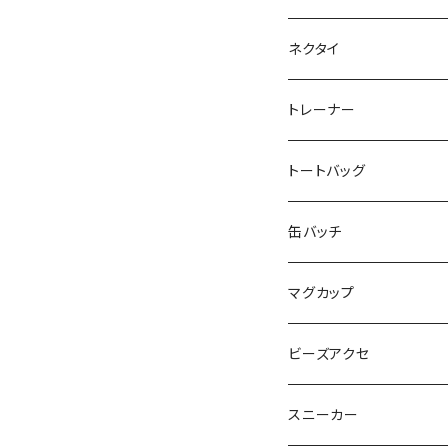
SEIMA
くろねことSHUSHU
Diamond
NPO法人みんなのさぽー
ネクタイ
だい福
MYUMYU
Angry-uju
KOH
木更津市立太田中学校
トレーナー
MIKUUUUU♡
イエローグリーン
KAPPA
たるは
木更津市立木更津第二
トートバッグ
KICCYAN
いろいろ
Yaa
あきる
バナナ太郎
木更津市立畑沢中学校
缶バッチ
Maco ★YDK
シリウス
毛量おばけ
サッカーボール
ニャンサー
RAINBOW STAR
木更津市立金田中学校 
マグカップ
ピンクマカロン
ちょったん
ひりう
さかな
とおらぁ
Brick
木更津市立八幡台小学
ビーズアクセ
きらきらパール
サムス
crane love
ぱんだ
タイビーくん
チュキチュキラブリーちゃん
そらた
社会福祉法人 南高愛隣
スニーカー
にじのゆにこーん
IORI