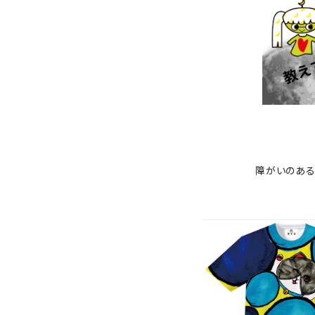
障がいのある
『猫マル』Tシャツ-A
シュ)
¥9,900