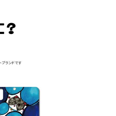
トブランドです
手帳型スマホケース iP
hone対応
¥6,600