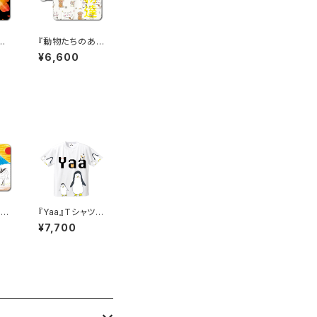
型
『動物たちのあつ
P
まり』 手帳型ス
¥6,600
マホケース iPho
ne対応
e』
『Yaa』Tシャツ
ケ
(ドライメッシュ)
¥7,700
e対