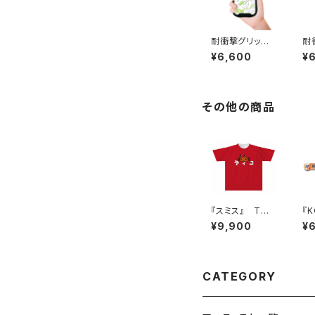
耐衝撃グリップ
耐
ケース iPhone
ケー
¥6,600
¥
対応 『ちばうさ
対
ちゃん』
ト』
その他の商品
『スミス』 Tシャ
『KO
ツ (ドライメッ
ス
¥9,900
¥
シュ)
h
CATEGORY