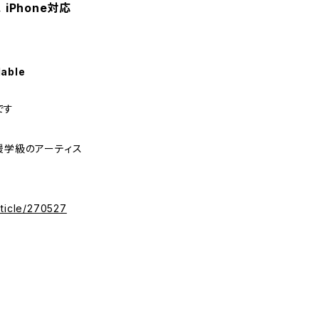
iPhone対応
lable
です
援学級のアーティス
rticle/270527