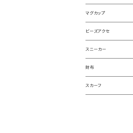
Maco ★YDK
シリウス
毛量おばけ
サッカーボール
ニャンサー
RAINBOW STAR
木更津市立金田中学校 
マグカップ
ピンクマカロン
ちょったん
ひりう
さかな
とおらぁ
Brick
木更津市立八幡台小学
ビーズアクセ
きらきらパール
サムス
crane love
ぱんだ
タイビーくん
チュキチュキラブリーちゃん
そらた
社会福祉法人 南高愛隣
スニーカー
にじのゆにこーん
IORI
カートゥンキャット
にゃん丸
猫カフェ
サンタのバニラマン
個人／無所属
財布
Griyuny
YUZUYUZU
みずたま
NIKU DANGO
猫マル
るる
化け猫
ティコオリジナルブランド
スカーフ
ハルー
ももりん
花火
STICK
抹茶Rate.
アラン
ダイア
二サゴ
cosumosu
ファントムシーフ
よっしー
つくねこ
ポテチさん
gyoza