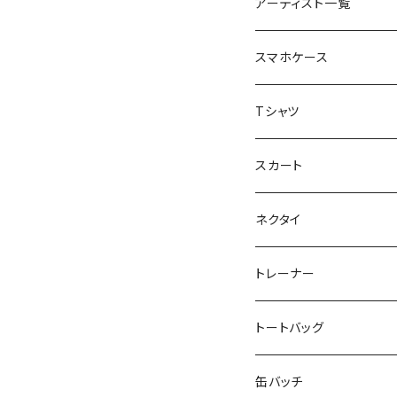
アーティスト一覧
重症児デイサービスfuwa
スマホケース
虹色キャンディ
重症児デイサービス『ラナ
Tシャツ
peaceful angel
まとぅり
放課後等デイサービス 『
スカート
SEIMA
くろねことSHUSHU
Diamond
NPO法人みんなのさぽー
ネクタイ
だい福
MYUMYU
Angry-uju
KOH
木更津市立太田中学校
トレーナー
MIKUUUUU♡
イエローグリーン
KAPPA
たるは
木更津市立木更津第二
トートバッグ
KICCYAN
いろいろ
Yaa
あきる
バナナ太郎
木更津市立畑沢中学校
缶バッチ