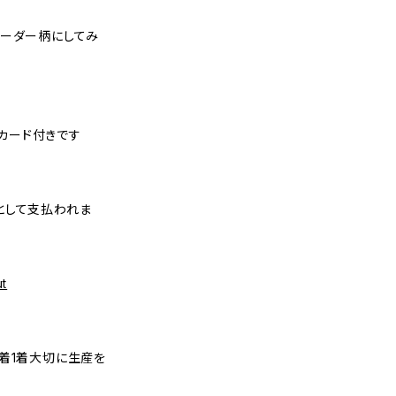
ボーダー柄にしてみ
uカード付きです
として支払われま
ut
着1着大切に生産を