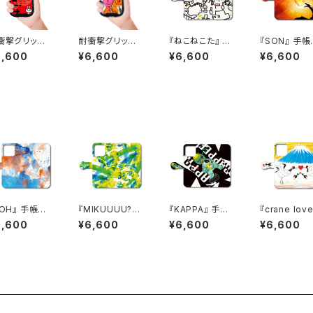
衝撃グリップ
耐衝撃グリップ
『ねこねこた』 手
『SON』 手帳
ス iPhone
ケース iPhone
帳型スマホケー
スマホケース i
6,600
¥6,600
¥6,600
¥6,600
応 『ラビッ
対応 『いちごひ
ス iPhone対応
hone対応
め』
H』 手帳型
『MIKUUUU?』
『KAPPA』 手帳
『crane lov
マホケース iP
手帳型スマホケ
型スマホケース i
手帳型スマホ
6,600
¥6,600
¥6,600
¥6,600
one対応
ース iPhone対
Phone対応
ース iPhon
応
応