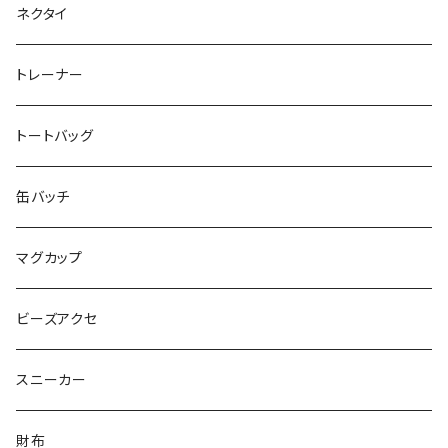
SEIMA
くろねことSHUSHU
Diamond
NPO法人みんなのさぽーたー 『わっとな』
ネクタイ
だい福
MYUMYU
Angry-uju
KOH
木更津市立太田中学校 特別支援学級
トレーナー
MIKUUUUU♡
イエローグリーン
KAPPA
たるは
木更津市立木更津第二中学校 特別支援学級
トートバッグ
KICCYAN
いろいろ
Yaa
あきる
バナナ太郎
木更津市立畑沢中学校 特別支援学級
缶バッチ
Maco ★YDK
シリウス
毛量おばけ
サッカーボール
ニャンサー
RAINBOW STAR
木更津市立金田中学校 特別支援学級
マグカップ
ピンクマカロン
ちょったん
ひりう
さかな
とおらぁ
Brick
木更津市立八幡台小学校 特別支援学級
ビーズアクセ
きらきらパール
サムス
crane love
ぱんだ
タイビーくん
チュキチュキラブリーちゃん
そらた
社会福祉法人 南高愛隣会
スニーカー
にじのゆにこーん
IORI
カートゥンキャット
にゃん丸
猫カフェ
サンタのバニラマン
個人／無所属
財布