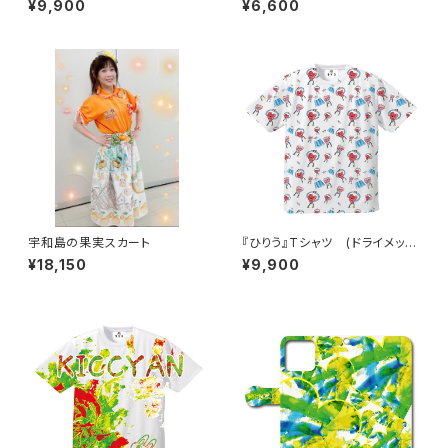
¥9,900
¥6,600
宇和島の果実スカート
『ひりう』Tシャツ (ドライメッシ
ュ)
¥18,150
¥9,900