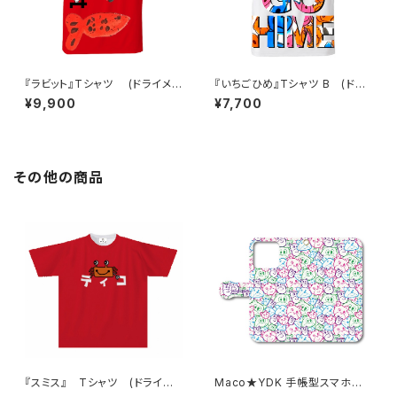
『ラビット』Tシャツ (ドライメッ
『いちごひめ』Tシャツ B (ドラ
シュ)
イメッシュ)
¥9,900
¥7,700
その他の商品
『スミス』 Tシャツ (ドライメッ
Maco★YDK 手帳型スマホケ
シュ)
ース iPhone対応