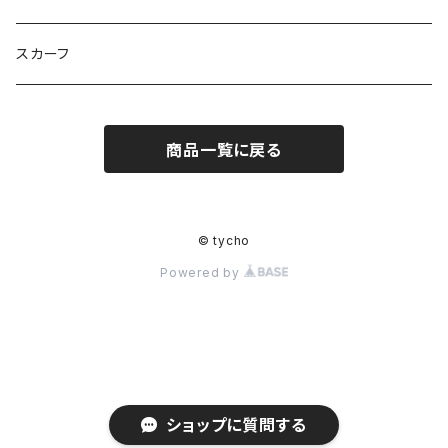
Griyuny
YUZUYUZU
みずたま
NIKU DANGO
猫マル
るる
化け猫
ティコオリジナルブランド
スカーフ
ハルー
ももりん
花火
STICK
抹茶Rate.
アラン
ダイア
二サゴ
cosumosu
商品一覧に戻る
ファントムシーフ
よっしー
つくねこ
ポテチさん
gyoza
© tycho
河川敷
チーズラーメン
Powered by
みかん
ゴジラ８９
kouyu1104
うさまる
ショップに質問する
パンタ