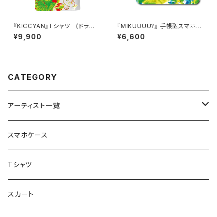
『KICCYAN』Tシャツ (ドライ
『MIKUUUU?』 手帳型スマホケ
メッシュ)
ース iPhone対応
¥9,900
¥6,600
CATEGORY
アーティスト一覧
重症児デイサービスfuwaRi
スマホケース
虹色キャンディ
重症児デイサービス『ラナキッズ』
Tシャツ
peaceful angel
まとぅり
放課後等デイサービス 『ポラリス』
スカート