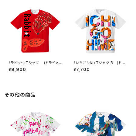
『ラビット』Tシャツ (ドライメッ
『いちごひめ』Tシャツ B (ドラ
シュ)
イメッシュ)
¥9,900
¥7,700
その他の商品