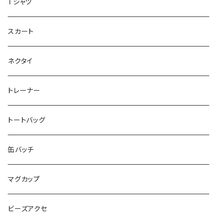
重症児デイサービス『ラナキッズ』
Tシャツ
peaceful angel
まとぅり
放課後等デイサービス 『ポラリス』
スカート
SEIMA
くろねことSHUSHU
Diamond
NPO法人みんなのさぽーたー 『わっとな』
ネクタイ
だい福
MYUMYU
Angry-uju
KOH
木更津市立太田中学校 特別支援学級
トレーナー
MIKUUUUU♡
イエローグリーン
KAPPA
たるは
木更津市立木更津第二中学校 特別支援学級
トートバッグ
KICCYAN
いろいろ
Yaa
あきる
バナナ太郎
木更津市立畑沢中学校 特別支援学級
缶バッチ
Maco ★YDK
シリウス
毛量おばけ
サッカーボール
ニャンサー
RAINBOW STAR
木更津市立金田中学校 特別支援学級
マグカップ
ピンクマカロン
ちょったん
ひりう
さかな
とおらぁ
Brick
木更津市立八幡台小学校 特別支援学級
ビーズアクセ