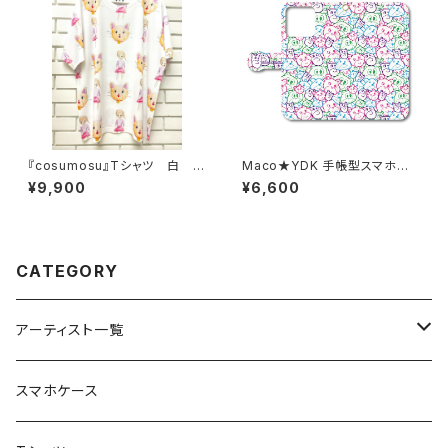
『cosumosu』Tシャツ 白
Maco★YDK 手帳型スマホケ
(ドライメッシュ)
ース iPhone対応
¥9,900
¥6,600
CATEGORY
アーティスト一覧
重症児デイサービスfuwaRi
スマホケース
虹色キャンディ