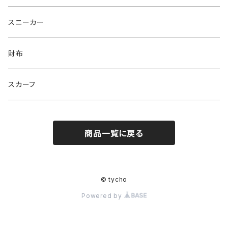
きらきらパール
サムス
crane love
ぱんだ
タイビーくん
チュキチュキラブリーちゃん
そらた
社会福祉法人 南高愛隣会
スニーカー
にじのゆにこーん
IORI
カートゥンキャット
にゃん丸
猫カフェ
サンタのバニラマン
個人／無所属
財布
Griyuny
YUZUYUZU
みずたま
NIKU DANGO
猫マル
るる
化け猫
ティコオリジナルブランド
スカーフ
ハルー
ももりん
花火
STICK
抹茶Rate.
アラン
ダイア
二サゴ
cosumosu
商品一覧に戻る
ファントムシーフ
よっしー
つくねこ
ポテチさん
gyoza
© tycho
河川敷
チーズラーメン
Powered by
みかん
ゴジラ８９