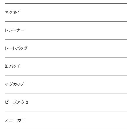
SEIMA
くろねことSHUSHU
Diamond
NPO法人みんなのさぽーたー 『わっとな』
ネクタイ
だい福
MYUMYU
Angry-uju
KOH
木更津市立太田中学校 特別支援学級
トレーナー
MIKUUUUU♡
イエローグリーン
KAPPA
たるは
木更津市立木更津第二中学校 特別支援学級
トートバッグ
KICCYAN
いろいろ
Yaa
あきる
バナナ太郎
木更津市立畑沢中学校 特別支援学級
缶バッチ
Maco ★YDK
シリウス
毛量おばけ
サッカーボール
ニャンサー
RAINBOW STAR
木更津市立金田中学校 特別支援学級
マグカップ
ピンクマカロン
ちょったん
ひりう
さかな
とおらぁ
Brick
木更津市立八幡台小学校 特別支援学級
ビーズアクセ
きらきらパール
サムス
crane love
ぱんだ
タイビーくん
チュキチュキラブリーちゃん
そらた
社会福祉法人 南高愛隣会
スニーカー
にじのゆにこーん
IORI
カートゥンキャット