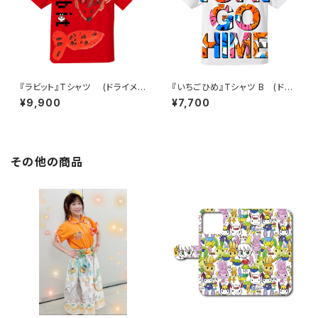
『ラビット』Tシャツ (ドライメッ
『いちごひめ』Tシャツ B (ドラ
シュ)
イメッシュ)
¥9,900
¥7,700
その他の商品