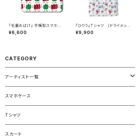
『毛量おばけ』 手帳型スマホケ
『ひりう』Tシャツ (ドライメッシ
ース iPhone対応
ュ)
¥6,600
¥9,900
CATEGORY
アーティスト一覧
重症児デイサービスfuwaRi
スマホケース
虹色キャンディ
重症児デイサービス『ラナキッズ』
Tシャツ
peaceful angel
まとぅり
放課後等デイサービス 『ポラリス』
スカート