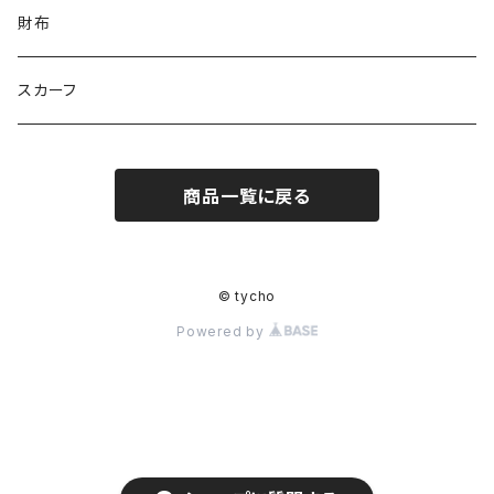
にゃん丸
猫カフェ
サンタのバニラマン
個人／無所属
財布
Griyuny
YUZUYUZU
みずたま
NIKU DANGO
猫マル
るる
化け猫
ティコオリジナルブランド
スカーフ
ハルー
ももりん
花火
STICK
抹茶Rate.
アラン
ダイア
二サゴ
cosumosu
商品一覧に戻る
ファントムシーフ
よっしー
つくねこ
ポテチさん
gyoza
© tycho
河川敷
チーズラーメン
Powered by
みかん
ゴジラ８９
kouyu1104
うさまる